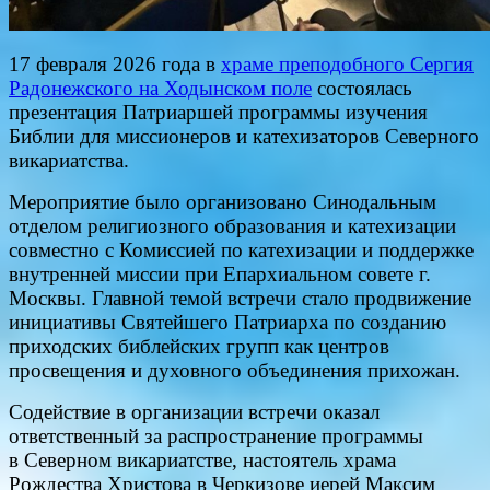
17 февраля 2026 года в
храме преподобного Сергия
Радонежского на Ходынском поле
состоялась
презентация Патриаршей программы изучения
Библии для миссионеров и катехизаторов Северного
викариатства.
Мероприятие было организовано Синодальным
отделом религиозного образования и катехизации
совместно с Комиссией по катехизации и поддержке
внутренней миссии при Епархиальном совете г.
Москвы. Главной темой встречи стало продвижение
инициативы Святейшего Патриарха по созданию
приходских библейских групп как центров
просвещения и духовного объединения прихожан.
Содействие в организации встречи оказал
ответственный за распространение программы
в Северном викариатстве, настоятель храма
Рождества Христова в Черкизове иерей Максим