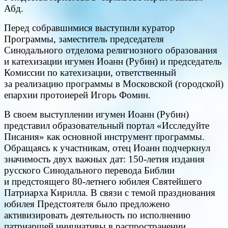
Абд.
Перед собравшимися выступили куратор
Программы, заместитель председателя
Синодального отделома религиозного образования
и катехизации игумен Иоанн (Рубин) и председатель
Комиссии по катехизации, ответственный
за реализацию программы в Московской (городской)
епархии протоиерей Игорь Фомин.
В своем выступлении игумен Иоанн (Рубин)
представил образовательный портал «Исследуйте
Писания» как основной инструмент программы.
Обращаясь к участникам, отец Иоанн подчеркнул
значимость двух важных дат: 150-летия издания
русского Синодального перевода Библии
и предстоящего 80-летнего юбилея Святейшего
Патриарха Кирилла. В связи с темой празднования
юбилея Предстоятеля было предложено
активизировать деятельность по исполнению
патриаршей инициативы в распространении