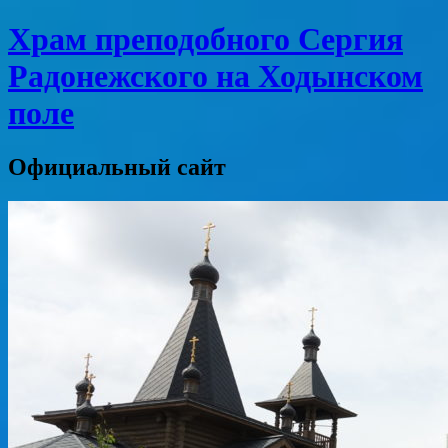
Храм преподобного Сергия
Радонежского на Ходынском
поле
Официальный сайт