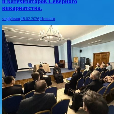
и катехизаторов Северного
викариатства.
sergiyhram
18.02.2026
Новости