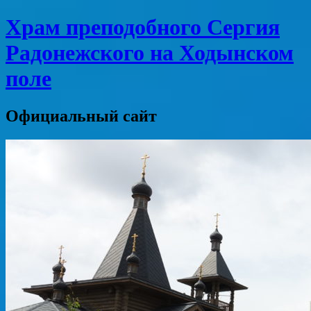
Храм преподобного Сергия
Радонежского на Ходынском
поле
Официальный сайт