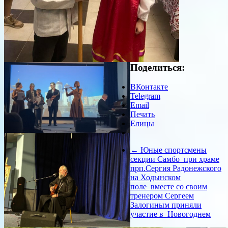
Поделиться:
ВКонтакте
Telegram
Email
Печать
Елицы
←
Юные спортсмены
секции Самбо при храме
прп.Сергия Радонежского
на Ходынском
поле вместе со своим
тренером Сергеем
Залогиным приняли
участие в Новогоднем