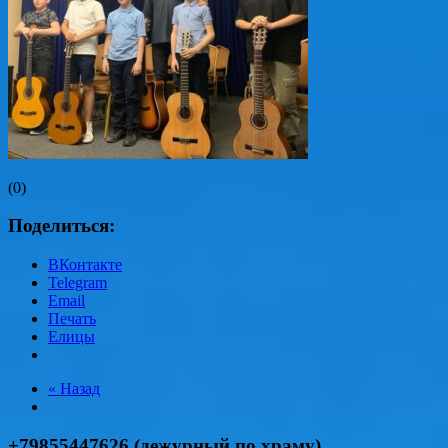
(0)
Поделиться:
ВКонтакте
Telegram
Email
Печать
Елицы
« Назад
+79855447626 (дежурный по храму),