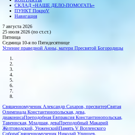
СКЛАД «НАШЕ ДЕЛО-ПОМОГАТЬ»
ПУНКТ ПокроV
Навигация
7 августа 2026
25 июля 2026 (по ст.ст.)
Пятница
Седмица 10-я по Пятидесятнице
Успение праведной Анны, матери Пресвятой Богородицы
Священномученик Александр Сахаров, пресвитер
Святая
Олимпиада Константинопольская, дева,
диакониса
Преподобная Евпраксия Константинопольская,
Тавеннская, Младшая, дева
Преподобный Макарий
Желтоводский, Унженский
Память V Вселенского
Собора
Священномученик Николай Удинцев,