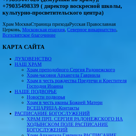
+79035498339 ( директор воскресной школы,
культурно-просветительского центра)
Храм Москва
Страница прихода
Русская Православная
Церковь,
Московская епархия
,
Северное викариатство
,
Всехсвятское благочиние
КАРТА САЙТА
ДУХОВЕНСТВО
НАШ ХРАМ
Храм преподобного Сергия Радонежского
Храм-часовня Архангела Гавриила
Храм в честь рождества Предтечи и Крестителя
Господня Иоанна
НАШЕ ПОДВОРЬЕ
Новости подворья
Храм в честь иконы Божией Матери
ВСЕЦАРИЦА-Контакты
РАСПИСАНИЕ БОГОСЛУЖЕНИЙ
ХРАМ ПРП. СЕРГИЯ РАДОНЕЖСКОГО НА
ХОДЫНСКОМ ПОЛЕ РАСПИСАНИЕ
БОГОСЛУЖЕНИЙ
Храм Архангела Гавриила РАСПИСАНИЕ