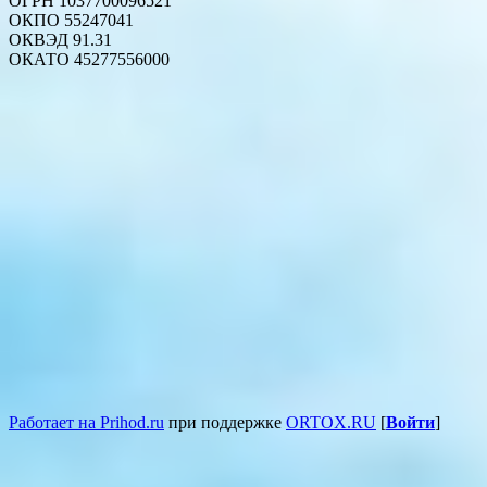
ОГРН 1037700096521
ОКПО 55247041
ОКВЭД 91.31
ОКАТО 45277556000
Работает на Prihod.ru
при поддержке
ORTOX.RU
[
Войти
]