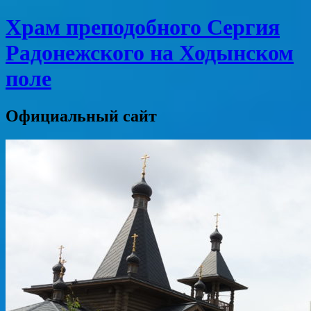
Храм преподобного Сергия
Радонежского на Ходынском
поле
Официальный сайт