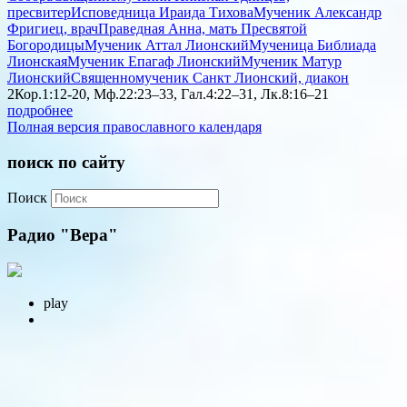
пресвитер
Исповедница Ираида Тихова
Мученик Александр
Фригиец, врач
Праведная Анна, мать Пресвятой
Богородицы
Мученик Аттал Лионский
Мученица Библиада
Лионская
Мученик Епагаф Лионский
Мученик Матур
Лионский
Священномученик Санкт Лионский, диакон
2Кор.1:12-20, Мф.22:23–33, Гал.4:22–31, Лк.8:16–21
подробнее
Полная версия православного календаря
поиск по сайту
Поиск
Радио "Вера"
play