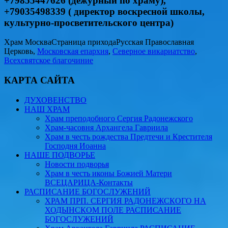
+79855447626 (дежурный по храму),
+79035498339 ( директор воскресной школы,
культурно-просветительского центра)
Храм Москва
Страница прихода
Русская Православная
Церковь,
Московская епархия
,
Северное викариатство
,
Всехсвятское благочиние
КАРТА САЙТА
ДУХОВЕНСТВО
НАШ ХРАМ
Храм преподобного Сергия Радонежского
Храм-часовня Архангела Гавриила
Храм в честь рождества Предтечи и Крестителя
Господня Иоанна
НАШЕ ПОДВОРЬЕ
Новости подворья
Храм в честь иконы Божией Матери
ВСЕЦАРИЦА-Контакты
РАСПИСАНИЕ БОГОСЛУЖЕНИЙ
ХРАМ ПРП. СЕРГИЯ РАДОНЕЖСКОГО НА
ХОДЫНСКОМ ПОЛЕ РАСПИСАНИЕ
БОГОСЛУЖЕНИЙ