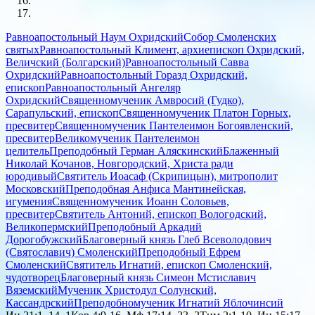
Равноапостольный Наум Охридский
Собор Смоленских
святых
Равноапостольный Климент, архиепископ Охридский,
Величский (Болгарский)
Равноапостольный Савва
Охридский
Равноапостольный Горазд Охридский,
епископ
Равноапостольный Ангеляр
Охридский
Священномученик Амвросий (Гудко),
Сарапульский, епископ
Священномученик Платон Горных,
пресвитер
Священномученик Пантелеимон Богоявленский,
пресвитер
Великомученик Пантелеимон
целитель
Преподобный Герман Аляскинский
Блаженный
Николай Кочанов, Новгородский, Христа ради
юродивый
Святитель Иоасаф (Скрипицын), митрополит
Московский
Преподобная Анфиса Мантинейская,
игумения
Священномученик Иоанн Соловьев,
пресвитер
Святитель Антоний, епископ Вологодский,
Великопермский
Преподобный Аркадий
Дорогобужский
Благоверный князь Глеб Всеволодович
(Святославич) Смоленский
Преподобный Ефрем
Смоленский
Святитель Игнатий, епископ Смоленский,
чудотворец
Благоверный князь Симеон Мстиславич
Вяземский
Мученик Христодул Солунский,
Кассандрский
Преподобномученик Игнатий Яблочинсий