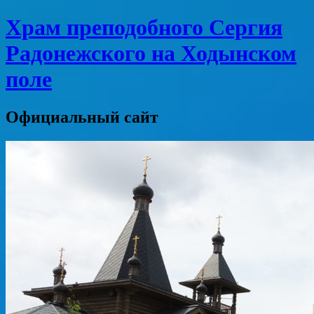
Храм преподобного Сергия
Радонежского на Ходынском
поле
Официальный сайт