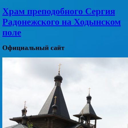
Храм преподобного Сергия
Радонежского на Ходынском
поле
Официальный сайт