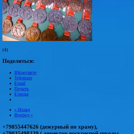
(4)
Поделиться:
ВКонтакте
Telegram
Email
Печать
Елицы
« Назад
Вперед »
+79855447626 (дежурный по храму),
+79035498339 ( директор воскресной школы,