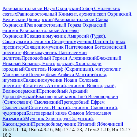
Равноапостольный Наум Охридский
Собор Смоленских
святых
Равноапостольный Климент, архиепископ Охридский,
Величский (Болгарский)
Равноапостольный Савва
Охридский
Равноапостольный Горазд Охридский,
епископ
Равноапостольный Ангеляр
Охридский
Священномученик Амвросий (Гудко),
Сарапульский, епископ
Священномученик Платон Горных,
пресвитер
Священномученик Пантелеимон Богоявленский,
пресвитер
Великомученик Пантелеимон
целитель
Преподобный Герман Аляскинский
Блаженный
Николай Кочанов, Новгородский, Христа ради
юродивый
Святитель Иоасаф (Скрипицын), митрополит
Московский
Преподобная Анфиса Мантинейская,
игумения
Священномученик Иоанн Соловьев,
пресвитер
Святитель Антоний, епископ Вологодский,
Великопермский
Преподобный Аркадий
Дорогобужский
Благоверный князь Глеб Всеволодович
(Святославич) Смоленский
Преподобный Ефрем
Смоленский
Святитель Игнатий, епископ Смоленский,
чудотворец
Благоверный князь Симеон Мстиславич
Вяземский
Мученик Христодул Солунский,
Кассандрский
Преподобномученик Игнатий Яблочинсий
Ин.21:1–14, 1Кор.4:9-16, Мф.17:14–23, 2Тим.2:1-10, Ин.15:17–
16:2