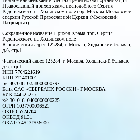
Полное наименование-Местная религиозная организация
Православный приход храма преподобного Сергия
Радонежского на Ходынском поле гор. Москвы Московской
епархии Русской Православной Церкви (Московский
Патриархат)
Сокращенное название-Приход Храма прп. Сергия
Радонежского на Ходынском поле
Юридический адрес 125284, г. Москва, Ходынский бульвар,
д.6, стр.1
Фактический адрес 125284, г. Москва, Ходынский бульвар,
д.6, стр.1
ИНН 7704221619
КПП 771401001
р/с 40703810238000000797
Банк ОАО «СБЕРБАНК РОССИИ» Г.МОСКВА
БИК 044525225
к/с 30101810400000000225
ОГРН 1037700096521
ОКПО 55247041
ОКВЭД 91.31
ОКАТО 45277556000