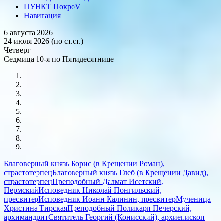
ПУНКТ ПокроV
Навигация
6 августа 2026
24 июля 2026 (по ст.ст.)
Четверг
Седмица 10-я по Пятидесятнице
Благоверный князь Борис (в Крещении Роман),
страстотерпец
Благоверный князь Глеб (в Крещении Давид),
страстотерпец
Преподобный Далмат Исетский,
Пермский
Исповедник Николай Понгильский,
пресвитер
Исповедник Иоанн Калинин, пресвитер
Мученица
Христина Тирская
Преподобный Поликарп Печерский,
архимандрит
Святитель Георгий (Конисский), архиепископ