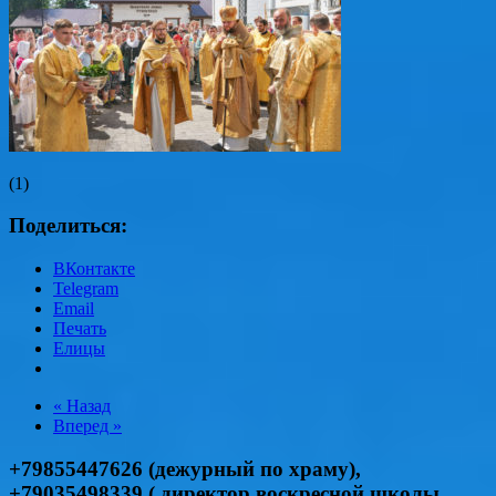
(1)
Поделиться:
ВКонтакте
Telegram
Email
Печать
Елицы
« Назад
Вперед »
+79855447626 (дежурный по храму),
+79035498339 ( директор воскресной школы,