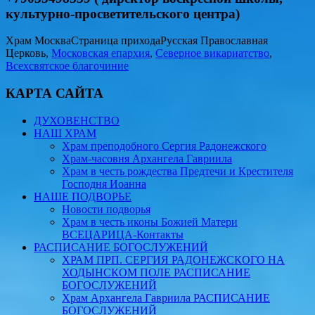
культурно-просветительского центра)
Храм Москва
Страница прихода
Русская Православная
Церковь,
Московская епархия
,
Северное викариатство
,
Всехсвятское благочиние
КАРТА САЙТА
ДУХОВЕНСТВО
НАШ ХРАМ
Храм преподобного Сергия Радонежского
Храм-часовня Архангела Гавриила
Храм в честь рождества Предтечи и Крестителя
Господня Иоанна
НАШЕ ПОДВОРЬЕ
Новости подворья
Храм в честь иконы Божией Матери
ВСЕЦАРИЦА-Контакты
РАСПИСАНИЕ БОГОСЛУЖЕНИЙ
ХРАМ ПРП. СЕРГИЯ РАДОНЕЖСКОГО НА
ХОДЫНСКОМ ПОЛЕ РАСПИСАНИЕ
БОГОСЛУЖЕНИЙ
Храм Архангела Гавриила РАСПИСАНИЕ
БОГОСЛУЖЕНИЙ