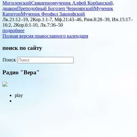
Могилевский
Священномученик Алфей Корбанский,
диакон
Преподобный Боголеп Черноярский
Мученик
Капитон
Мученик Феофил Закинфский
Лк.21:12–19, 2Кор.1:1-7, Мф.21:43–46, Рим.8:28–39, Ин.15:17–
16:2, 2Кор.6:1-10, Лк.7:36–50
подробнее
Полная версия православного календаря
поиск по сайту
Поиск
Радио "Вера"
play