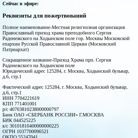
Сейчас в эфире:
Реквизиты для пожертвований
Полное наименование-Местная религиозная организация
Православный приход храма преподобного Сергия
Радонежского на Ходынском поле гор. Москвы Московской
епархии Русской Православной Церкви (Московский
Патриархат)
Сокращенное название-Приход Храма прп. Сергия
Радонежского на Ходынском поле
Юридический адрес 125284, г. Москва, Ходынский бульвар,
д.6, стр.1
Фактический адрес 125284, г. Москва, Ходынский бульвар,
д.6, стр.1
ИНН 7704221619
КПП 771401001
р/с 40703810238000000797
Банк ОАО «СБЕРБАНК РОССИИ» Г.МОСКВА
БИК 044525225
к/с 30101810400000000225
ОГРН 1037700096521
ОКПО 55247041