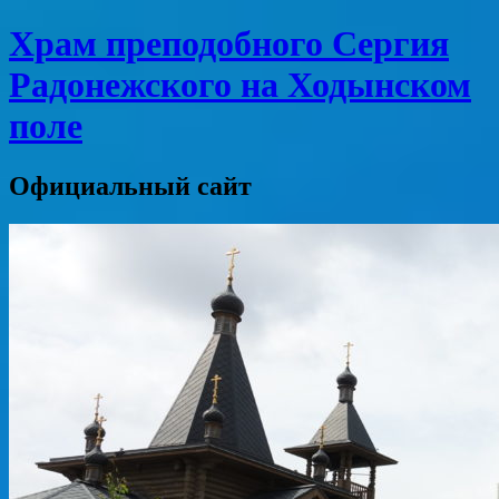
Храм преподобного Сергия
Радонежского на Ходынском
поле
Официальный сайт